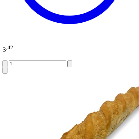
,
42
3