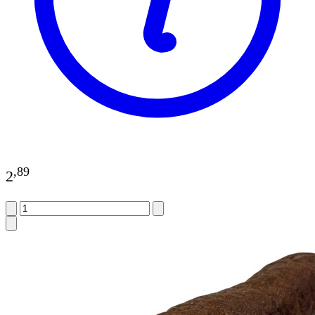
,
89
2