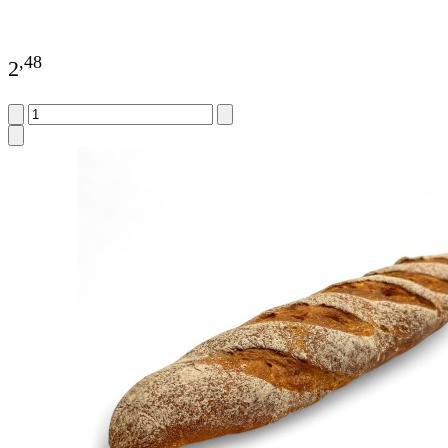
,
48
2