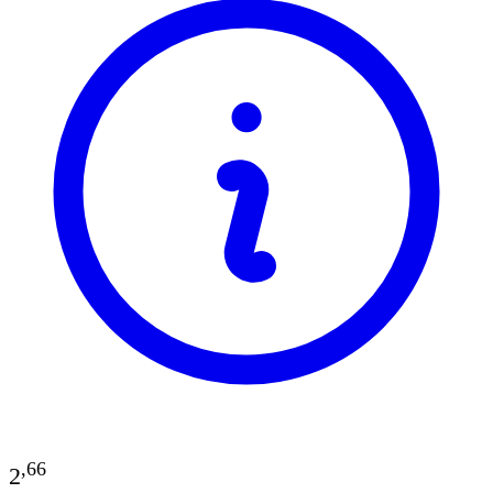
,
66
2