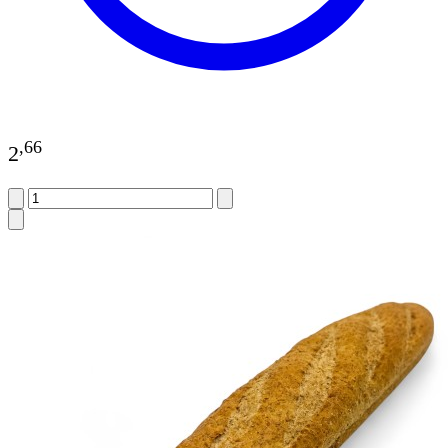
,
66
2