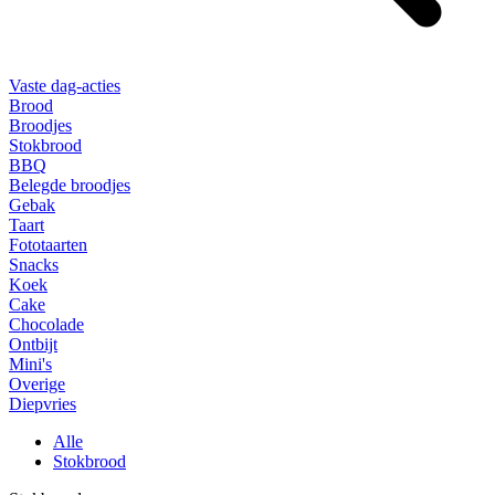
Vaste dag-acties
Brood
Broodjes
Stokbrood
BBQ
Belegde broodjes
Gebak
Taart
Fototaarten
Snacks
Koek
Cake
Chocolade
Ontbijt
Mini's
Overige
Diepvries
Alle
Stokbrood