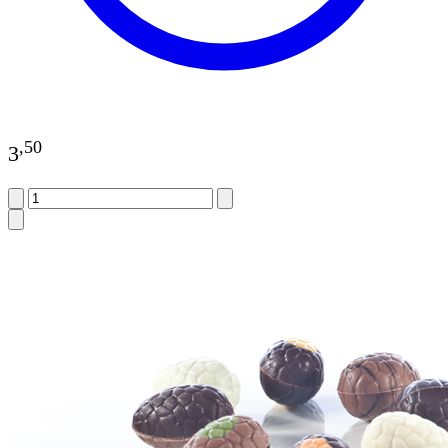
,
50
3