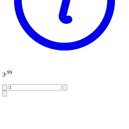
,
99
3