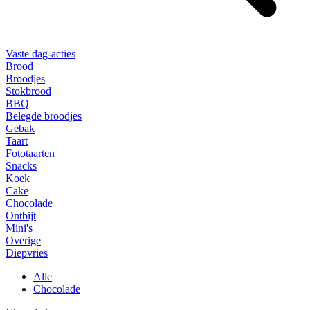
Vaste dag-acties
Brood
Broodjes
Stokbrood
BBQ
Belegde broodjes
Gebak
Taart
Fototaarten
Snacks
Koek
Cake
Chocolade
Ontbijt
Mini's
Overige
Diepvries
Alle
Chocolade