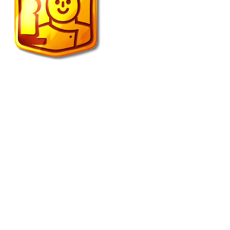
Vroonland de echte bakker