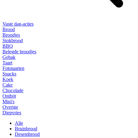
Vaste dag-acties
Brood
Broodjes
Stokbrood
BBQ
Belegde broodjes
Gebak
Taart
Fototaarten
Snacks
Koek
Cake
Chocolade
Ontbijt
Mini's
Overige
Diepvries
Alle
Bruinbrood
Desembrood