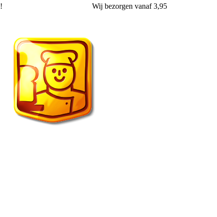
!
Wij
bezorgen
vanaf 3,95
Vroonland de echte bakker