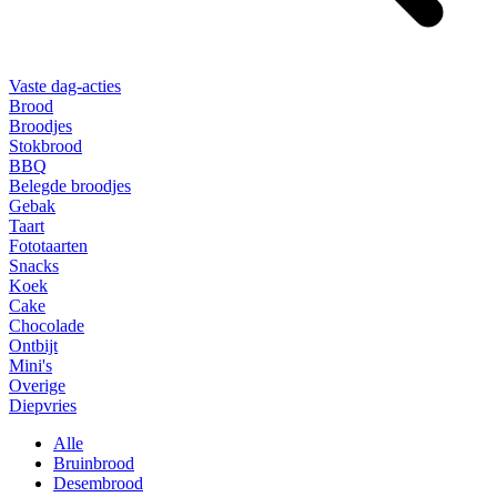
Vaste dag-acties
Brood
Broodjes
Stokbrood
BBQ
Belegde broodjes
Gebak
Taart
Fototaarten
Snacks
Koek
Cake
Chocolade
Ontbijt
Mini's
Overige
Diepvries
Alle
Bruinbrood
Desembrood