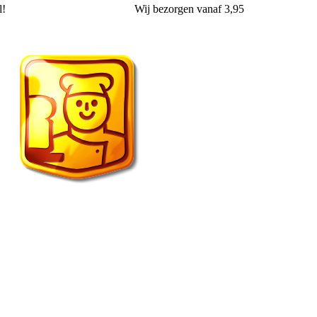
!
Wij
bezorgen
vanaf 3,95
Vroonland de echte bakker