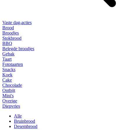
Vaste dag-acties
Brood
Broodjes
Stokbrood
BBQ
Belegde broodjes
Gebak
Taart
Fototaarten
Snacks
Koek
Cake
Chocolade
Ontbijt
Mini's
Overige
Diepvries
Alle
Bruinbrood
Desembrood