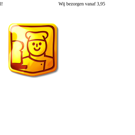
!
Wij
bezorgen
vanaf 3,95
Vroonland de echte bakker