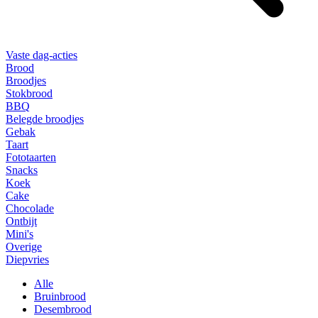
Vaste dag-acties
Brood
Broodjes
Stokbrood
BBQ
Belegde broodjes
Gebak
Taart
Fototaarten
Snacks
Koek
Cake
Chocolade
Ontbijt
Mini's
Overige
Diepvries
Alle
Bruinbrood
Desembrood