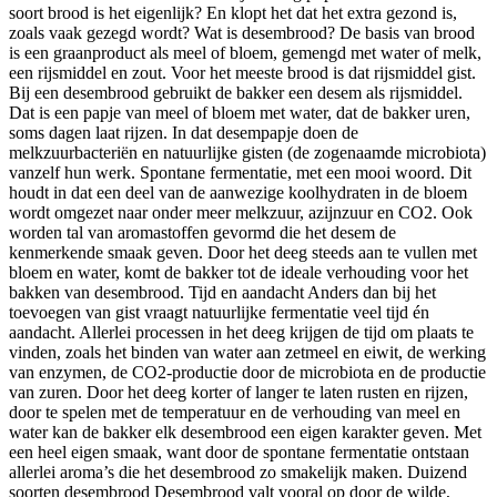
soort brood is het eigenlijk? En klopt het dat het extra gezond is,
zoals vaak gezegd wordt? Wat is desembrood? De basis van brood
is een graanproduct als meel of bloem, gemengd met water of melk,
een rijsmiddel en zout. Voor het meeste brood is dat rijsmiddel gist.
Bij een desembrood gebruikt de bakker een desem als rijsmiddel.
Dat is een papje van meel of bloem met water, dat de bakker uren,
soms dagen laat rijzen. In dat desempapje doen de
melkzuurbacteriën en natuurlijke gisten (de zogenaamde microbiota)
vanzelf hun werk. Spontane fermentatie, met een mooi woord. Dit
houdt in dat een deel van de aanwezige koolhydraten in de bloem
wordt omgezet naar onder meer melkzuur, azijnzuur en CO2. Ook
worden tal van aromastoffen gevormd die het desem de
kenmerkende smaak geven. Door het deeg steeds aan te vullen met
bloem en water, komt de bakker tot de ideale verhouding voor het
bakken van desembrood. Tijd en aandacht Anders dan bij het
toevoegen van gist vraagt natuurlijke fermentatie veel tijd én
aandacht. Allerlei processen in het deeg krijgen de tijd om plaats te
vinden, zoals het binden van water aan zetmeel en eiwit, de werking
van enzymen, de CO2-productie door de microbiota en de productie
van zuren. Door het deeg korter of langer te laten rusten en rijzen,
door te spelen met de temperatuur en de verhouding van meel en
water kan de bakker elk desembrood een eigen karakter geven. Met
een heel eigen smaak, want door de spontane fermentatie ontstaan
allerlei aroma’s die het desembrood zo smakelijk maken. Duizend
soorten desembrood Desembrood valt vooral op door de wilde,