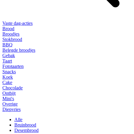
Vaste dag-acties
Brood
Broodjes
Stokbrood
BBQ
Belegde broodjes
Gebak
Taart
Fototaarten
Snacks
Koek
Cake
Chocolade
Ontbijt
Mini's
Overige
Diepvries
Alle
Bruinbrood
Desembrood