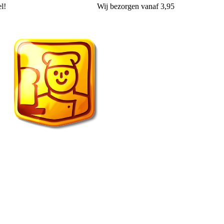
!
Wij
bezorgen
vanaf 3,95
Vroonland de echte bakker