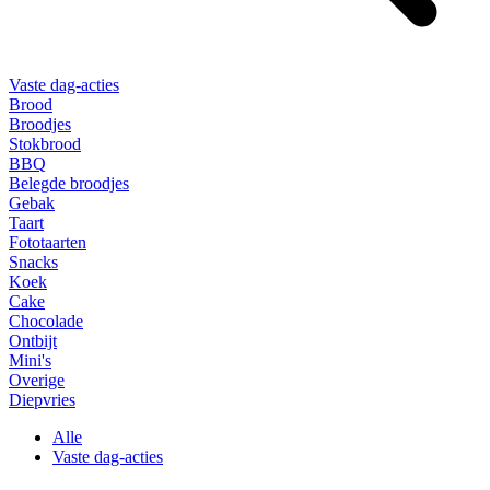
Vaste dag-acties
Brood
Broodjes
Stokbrood
BBQ
Belegde broodjes
Gebak
Taart
Fototaarten
Snacks
Koek
Cake
Chocolade
Ontbijt
Mini's
Overige
Diepvries
Alle
Vaste dag-acties